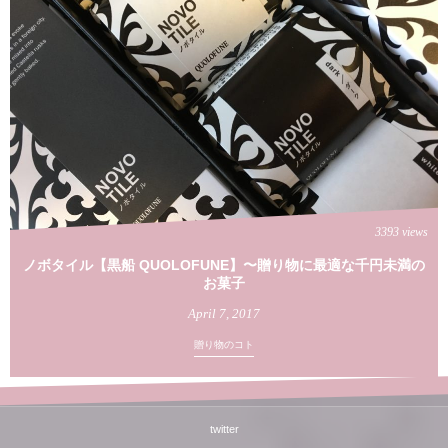
3393 views
ノボタイル【黒船 QUOLOFUNE】〜贈り物に最適な千円未満の
お菓子
April
7
,
2017
贈り物のコト
twitter