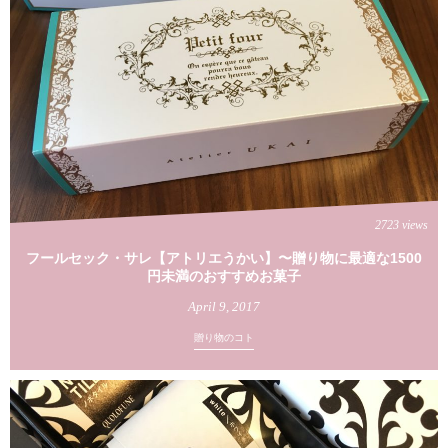
2723 views
フールセック・サレ【アトリエうかい】〜贈り物に最適な1500
円未満のおすすめお菓子
April
9
,
2017
贈り物のコト