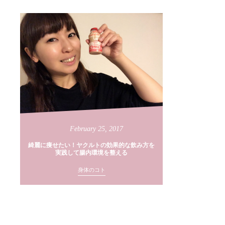
February
25
,
2017
綺麗に痩せたい！ヤクルトの効果的な飲み方を
実践して腸内環境を整える
身体のコト