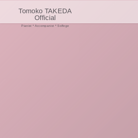
Tomoko TAKEDA
Official
Pianist * Accompanist * Solfege