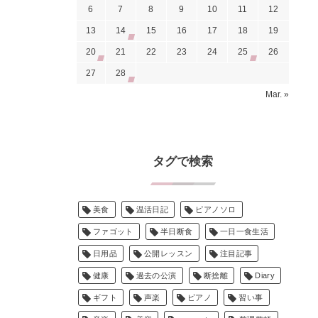
6
7
8
9
10
11
12
13
14
15
16
17
18
19
20
21
22
23
24
25
26
27
28
Mar. »
タグで検索
美食
温活日記
ピアノソロ
ファゴット
半日断食
一日一食生活
日用品
公開レッスン
注目記事
健康
過去の公演
断捨離
Diary
ギフト
声楽
ピアノ
習い事