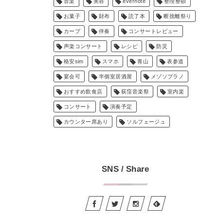
音楽
美容
evernote
整理整頓
お菓子
財布
読了本
断捨離祭り
カープ
伴奏
コンサートレビュー
声楽コンサート
レシピ
防災
格安sim
スマホ
青山
表参道
宴会可
半個室居酒屋
メゾソプラノ
おすすめ飲食店
荻窪音楽祭
室内楽
コンサート
演奏予定
カウンター席あり
ソルフェージュ
SNS / Share